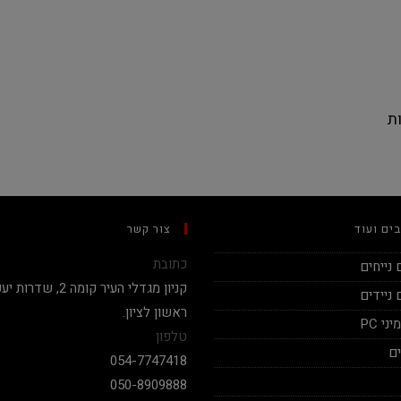
ים ועוד
צור קשר
כתובת
נייחים
ניידים
ראשון לציון.
י PC
טלפון
ם
054-7747418
050-8909888