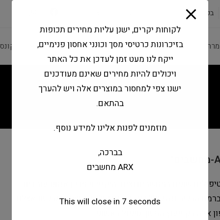
modal-check
בקשה להצעה
שירותי מעבדה
צור קשר
לקוחות יקרים, ישנן עליות מחירים תכופות
בזיכרונות כרטיסי מסך וכונני אחסון פנימיים,
מרה ותוכנה
ציוד היקפי
מחשבים וטאבלטים
קונס
ייקח לנו מעט זמן לעדכן את כל האתר
ויכולים להיות מחירים שאינם מעודכנים
ישנו צפי למחסור במוצרים אלה ויש להערך
בהתאם.
מוזמנים לפנות אלינו למידע נוסף.
בברכה,
ARX מחשבים
פולים שונים במחשבים וציוד היקפי וכמו כן אנחנו עובדים
ת הרכיב וזה כולל גם רכיבים וחלקים שאינם נרכשו אצלנו.
This will close in
6
seconds
ן אלה רק ייעוץ המשך טיפול ראשוני.