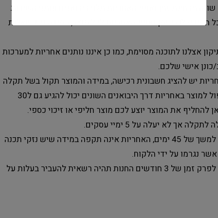
ונה מבחינת זמן ואופי האחריות תלוי ביבואנים ונותני השירות
ל המידע לגבי זמן ואופי האחריות לכל מוצר, במידה ויש שאלות
קון אצלנו לתוכנה מסוימת, כמו כן איננו נותנים אחריות למערכות
כונן אישי שלכם.
ריות יש להציג חשבונית רכישה, במידה והמוצר תקול בשל תקלה
פיזית ו/או שימוש חריג תבוטל האחריות, זמן טיפול למוצר באחריות דרך היבואנים השונים יכול להגיע גם ל30
 להחליף את המוצר יוצע לכם מוצר חליפי או זיכוי כספי.
ך לא יעלה על 5 ימיי עסקים.
תינתן אחריות על ביצוע התיקונים במעבדה שלנו למשך של 45 ימים, האחריות אינה תקפה במידה שיש נזקי תכנה
אשר נגרמו על ידי הלקוח.
במידה והשארתם מוצר לתיקון והמוצר לא נאסף לפרק זמן של 3 חודשים החנות תהיה רשאית להעביר בעלות על