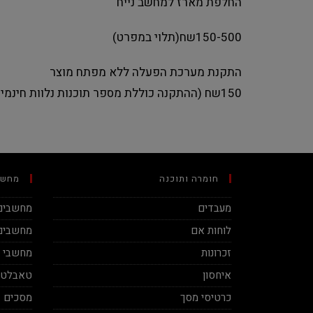
החלפת מארז למחשב נייח
150-500שח(תלוי במפרט)
התקנת מערכת הפעלה ללא מפתח מוצר
150שח (ההתקנה כוללת מספר תוכנות נלוות חינמיות
חומרה ותוכנה
מחשב
מעבדים
מחשבים 
לוחות אם
מחשבים 
זכרונות
מחשבי מינ
איחסון
טאבלטי
כרטיסי מסך
מסכים