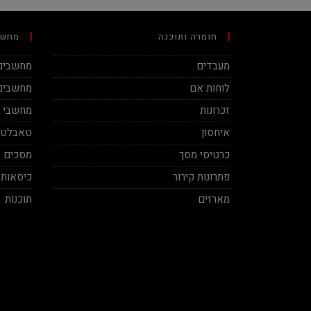
חומרה ותוכנה
מחשב
מעבדים
מחשבים 
לוחות אם
מחשבים 
זכרונות
מחשבי מינ
איחסון
טאבלטי
כרטיסי מסך
מסכים
פתרונות קירור
כיסאות 
מארזים
תוכנות
Ben Vaknin
Aviv Sela
2020-12-04
2020-11-27
ח אמיתי! סבלני ברמות על ושירות
בן אדם תותח עשה לי בילד מפחיד
מקצועי, תודה על העזרה אמיר.
במחיר הגיוני יחס אישי