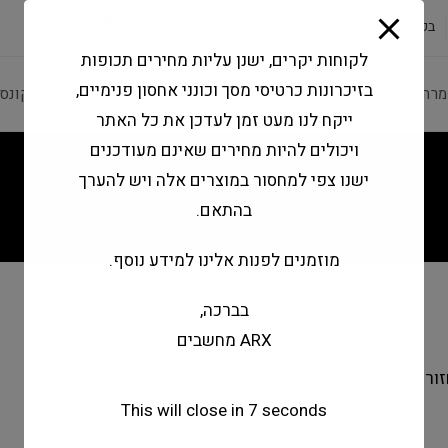
modal-check
בקשה להצעה
שירותי מעבדה
צור קשר
לקוחות יקרים, ישנן עליות מחירים תכופות
בזיכרונות כרטיסי מסך וכונני אחסון פנימיים,
מרה ותוכנה
ציוד היקפי
מחשבים וטאבלטים
קונס
ייקח לנו מעט זמן לעדכן את כל האתר
ויכולים להיות מחירים שאינם מעודכנים
ישנו צפי למחסור במוצרים אלה ויש להערך
בהתאם.
מוזמנים לפנות אלינו למידע נוסף.
בברכה,
ARX מחשבים
חזור בהקדם האפשרי.
This will close in
7
seconds