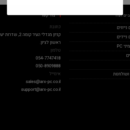
ים ועוד
צור קשר
כתובת
נייחים
ניידים
ראשון לציון.
י PC
טלפון
ם
054-7747418
050-8909888
אימייל
ושולחנות
sales@arx-pc.co.il
support@arx-pc.co.il
אלי יצחק
Nadav Peket
2020-12-19
2020-12-18
בימים אלה שכמעט כל חנויות
המחשבים לא עונים פה אתה מקבל
שצריך לקנות מחשב של