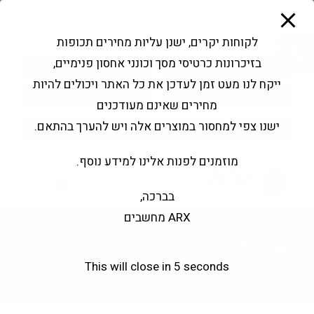
modal-check
Ski
Products
t
search
פתח סרגל נגישות
לקוחות יקרים, ישנן עליות מחירים תכופות
conten
בזיכרונות כרטיסי מסך וכונני אחסון פנימיים,
החשבון שלי
בקשה להצעה
ייקח לנו מעט זמן לעדכן את כל האתר ויכולים להיות
שירותי מעבדה
צור קשר
מחירים שאינם מעודכנים
ישנו צפי למחסור במוצרים אלה ויש להערך בהתאם.
מוזמנים לפנות אלינו למידע נוסף.
0
בברכה,
ARX מחשבים
איחסון
This will close in
3
seconds
>
Products
>
איחסון