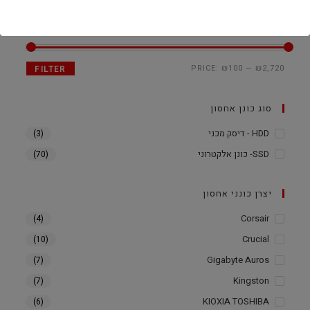
סנן לפי מחיר
PRICE:
₪100
—
₪2,720
FILTER
סוג כונן אחסון
HDD - דיסק מכני
(3)
SSD- כונן אלקטרוני
(70)
יצרן כונני אחסון
Corsair
(4)
Crucial
(10)
Gigabyte Auros
(7)
Kingston
(7)
KIOXIA TOSHIBA
(6)