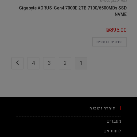
כונני אחסון פנימיים
Gigabyte AORUS-Gen4 7000E 2TB 7100/6500MBs SSD
NVME
₪
895.00
פרטים נוספים
4
3
2
1
חומרה ותוכנה
מעבדים
לוחות אם