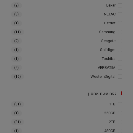
Lexar
(2)
NETAC
(3)
Patriot
(1)
Samsung
(11)
Seagate
(2)
Solidigm
(1)
Toshiba
(1)
VERBATIM
(4)
WesternDigital
(16)
נפח שטח אחסון
1TB
(31)
250GB
(1)
2TB
(31)
480GB
(1)