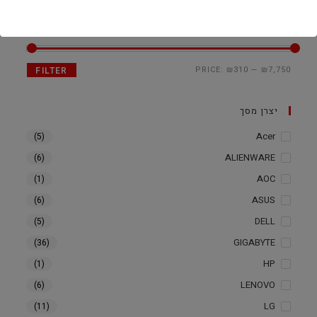
סנן לפי מחיר
PRICE:
₪310
—
₪7,750
FILTER
יצרן מסך
Acer
(5)
ALIENWARE
(6)
AOC
(1)
ASUS
(6)
DELL
(5)
GIGABYTE
(36)
HP
(1)
LENOVO
(6)
LG
(11)