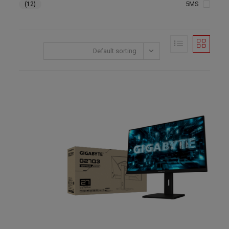
5MS
(12)
Default sorting