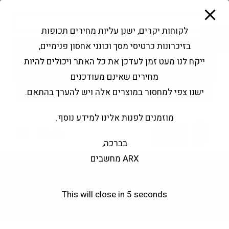
modal-check
Ski
Products
t
search
פתח סרגל נגישות
לקוחות יקרים, ישנן עליות מחירים תכופות
conten
בזיכרונות כרטיסי מסך וכונני אחסון פנימיים,
החשבון שלי
בקשה להצעה
ייקח לנו מעט זמן לעדכן את כל האתר ויכולים להיות
שירותי מעבדה
צור קשר
מחירים שאינם מעודכנים
ישנו צפי למחסור במוצרים אלה ויש להערך בהתאם.
מוזמנים לפנות אלינו למידע נוסף.
0
בברכה,
ARX מחשבים
מסכים
This will close in
3
seconds
>
Products
>
מסכים