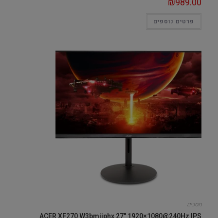
₪
989.00
פרטים נוספים
מסכים
ACER XF270 W3bmiiphx 27" 1920×1080@240Hz IPS