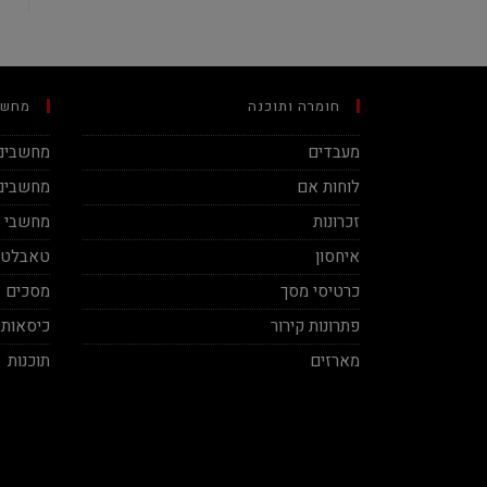
חומרה ותוכנה
מחשב
מעבדים
מחשבים 
לוחות אם
מחשבים 
זכרונות
מחשבי מינ
איחסון
טאבלטי
כרטיסי מסך
מסכים
פתרונות קירור
כיסאות 
מארזים
תוכנות
Ben Vaknin
Aviv Sela
2020-12-04
2020-11-27