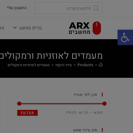
Ski
Products
search
החשבון שלי
t
conten
בניית מחשב
חו
פתח סרגל נגישות
מעמדים לאוזניות ורמקולים
>
Products
>
ציוד היקפי
>
מעמדים לאוזניות ורמקולים
סנן לפי מחיר
PRICE:
₪120
—
₪360
FILTER
סוג ציוד שמע