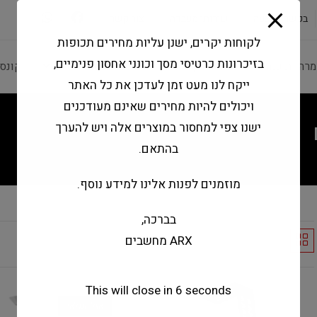
modal-check
בקשה להצעה
שירותי מעבדה
צור קשר
לקוחות יקרים, ישנן עליות מחירים תכופות
בזיכרונות כרטיסי מסך וכונני אחסון פנימיים,
מרה ותוכנה
ציוד היקפי
מחשבים וטאבלטים
קונס
ייקח לנו מעט זמן לעדכן את כל האתר
ויכולים להיות מחירים שאינם מעודכנים
ישנו צפי למחסור במוצרים אלה ויש להערך
בהתאם.
מוזמנים לפנות אלינו למידע נוסף.
בברכה,
ARX מחשבים
Default sorting
This will close in
5
seconds
אזל המלאי