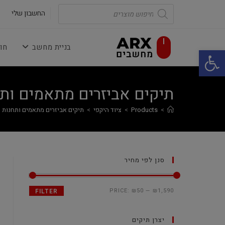
Ski
Products
search
החשבון שלי
t
conten
בניית מחשב
חו
פתח סרגל נגישות
תיקים אביזרים מתאמים ותח
>
Products
>
ציוד היקפי
>
תיקים אביזרים מתאמים ותחנות ע
סנן לפי מחיר
PRICE:
₪50
—
₪1,590
FILTER
יצרן תיקים