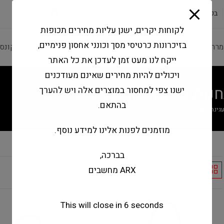
modal-check
בקשה להצעה
שירותי מעבדה
צור קשר
לקוחות יקרים, ישנן עליות מחירים תכופות
בזיכרונות כרטיסי מסך וכונני אחסון פנימיים,
מרה ותוכנה
ציוד היקפי
מחשבים וטאבלטים
קונס
ייקח לנו מעט זמן לעדכן את כל האתר
ויכולים להיות מחירים שאינם מעודכנים
נות עגינה למחשבים ניידים
ישנו צפי למחסור במוצרים אלה ויש להערך
בהתאם.
גינה למחשבים ניידים
מוזמנים לפנות אלינו למידע נוסף.
בברכה,
ARX מחשבים
Default sorting
This will close in
6
seconds