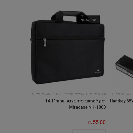
אזל המלאי
מחשבים ניידים
תיקים אביזרים מתאמים ותחנות עגינה למחשבים ניידים
ן אוניברסלי למחשב נייד Huntkey 65W
תיק למחשב נייד בצבע שחור "14.1
Miracase NH-1000
₪
55.00