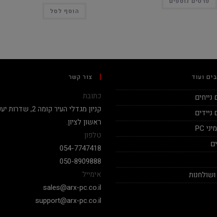
פרטים נוספים
הוסף לסל
ים ועוד
צור קשר
כתובת
נייחים
ניידים
ראשון לציון.
י PC
טלפון
ם
054-7747418
050-8909888
אימייל
ושולחנות
sales@arx-pc.co.il
support@arx-pc.co.il