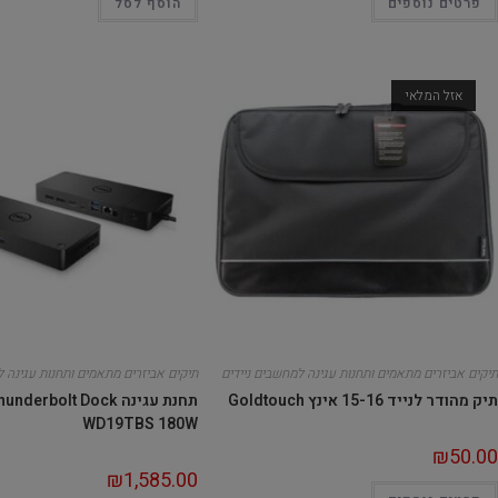
פרטים נוספים
הוסף לסל
אזל המלאי
תיקים אביזרים מתאמים ותחנות עגינה למחשבים ניידים
תיקים אביזרים מתאמים ותחנות עגינה ל
תיק מהודר לנייד 15-16 אינץ Goldtouch
תחנת עגינה derbolt Dock
WD19TBS 180W
₪
50.00
₪
1,585.00