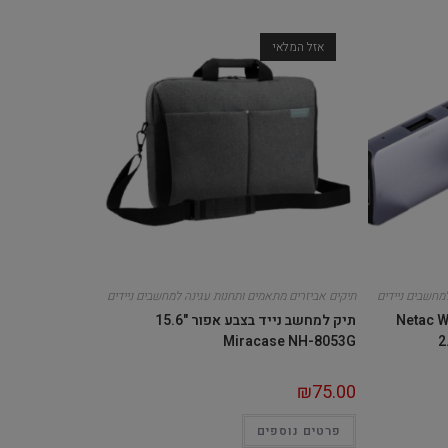
אזל המלאי
מחשבים ניידים
תיקים אביזרים מתאמים ותחנות עגינה למחשבים ניידים
Netac W
תיק למחשב נייד בצבע אפור "15.6
Miracase NH-8053G
2
₪
75.00
פרטים נוספים