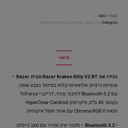
SKU:
11652
Category:
ציוד שמע - אוזניות רמקולים ומיקרופונים
תיאור
הכירו את Razer Kraken Kitty V2 BT מבית Razer
–
אוזניות גיימינג אלחוטיות קלות במיוחד בצבע שחור,
עם Bluetooth 5.2 לחיבור מהיר, דרייברי TriForce
בקוטר 40 מ"מ, מיקרופון HyperClear Cardioid
ותאורת Chroma RGB עם אוזני חתול איקוניות.
•
Bluetooth 5.2
– חיבור יציב ומהיר עם מצב גיימינג