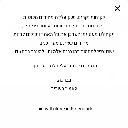
modal-check
Ski
Products
t
search
פתח סרגל נגישות
לקוחות יקרים, ישנן עליות מחירים תכופות
conten
בזיכרונות כרטיסי מסך וכונני אחסון פנימיים,
החשבון שלי
בקשה להצעה
ייקח לנו מעט זמן לעדכן את כל האתר ויכולים להיות
שירותי מעבדה
צור קשר
מחירים שאינם מעודכנים
ישנו צפי למחסור במוצרים אלה ויש להערך בהתאם.
מוזמנים לפנות אלינו למידע נוסף.
0
בברכה,
ARX מחשבים
אוזניות גיימינג Razer
This will close in
5
seconds
KRAKEN KITTY V2
Wireless RGB