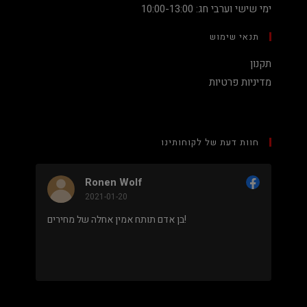
ימי שישי וערבי חג: 10:00-13:00
תנאי שימוש
תקנון
מדיניות פרטיות
חוות דעת של לקוחותינו
Ronen Wolf
Nadav Peket
021-01-20
2020-12-19
מחיר נמוך והוגן למעבד 5900X בלי שצריך לקנות
בן אדם תותח אמין אחלה של מחירים!
. אחלה שירות גם נראה מאוד
מקצועי.
.
מבוסס על
8 ביקורות
מתוך 5,
5
דירוג דירוג:
Facebook