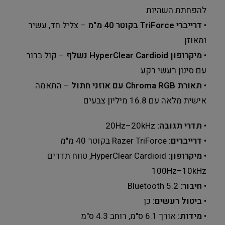
להפחתת השהיות
•
דרייברי TriForce בקוטר 40 מ"מ
– צליל חד, עשיר
ומאוזן
•
מיקרופון HyperClear Cardioid נשלף
– קול ברור
עם סינון רעשי רקע
•
תאורת Chroma RGB עם אוזני חתול
– התאמה
אישית מלאה עם 16.8 מיליון צבעים
•
תדרי תגובה:
‎20Hz–20kHz
•
דרייברים:
‎Razer TriForce בקוטר ‎40 מ"מ
•
מיקרופון:
HyperClear Cardioid, טווח תדרים
‎100Hz–10kHz
•
חיבור:
Bluetooth 5.2
•
ביטול רעשים:
כן
•
מידות:
אורך ‎6.1 ס"מ, רוחב ‎4.3 ס"מ