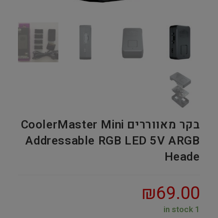
בקר מאווררים CoolerMaster Mini
Addressable RGB LED 5V ARGB
Heade
₪
69.00
1 in stock