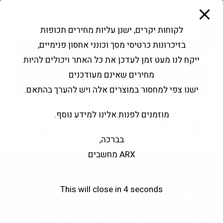
modal-check
Ski
Products
t
search
פתח סרגל נגישות
לקוחות יקרים, ישנן עליות מחירים תכופות
conten
בזיכרונות כרטיסי מסך וכונני אחסון פנימיים,
החשבון שלי
בקשה להצעה
ייקח לנו מעט זמן לעדכן את כל האתר ויכולים להיות
שירותי מעבדה
צור קשר
מחירים שאינם מעודכנים
ישנו צפי למחסור במוצרים אלה ויש להערך בהתאם.
מוזמנים לפנות אלינו למידע נוסף.
0
בברכה,
ARX מחשבים
בקר מאווררים
This will close in
4
seconds
CoolerMaster Mini
Addressable RGB LED 5V