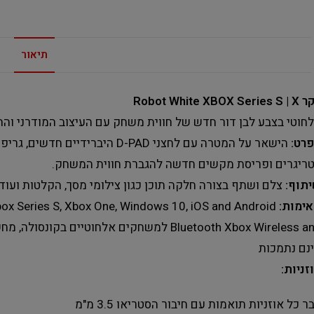
תיאור
Robot White XBOX Seri
חוטי בצבע לבן דור חדש של חווית משחק עם העיצוב המודרני והחדש של בקרי ה 
רט:
הישאר על המטרה עם לחצני D-PAD ה
ריגרים ופריסת מקשים חדשה להגברת חווית המשחק.
תוף:
צלם ושתף בצורה חלקה תוכן כגון צילומי מסך, הקלטות ועו
ימות:
Bluetooth Xbox Wireless and למשחקים אלחוטיי
נם נתמכות
זניות:
ר כל אוזניות תואמות עם חיבור הסטריאו 3.5 מ"מ