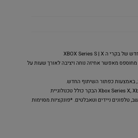
XBOX Series S | X
יברידיים חדשים, גריפ מחוספס מאפשר אחיזה נוחה ויציבה לאורך שעות על
ד, באמצעות כפתור השיתוף החדש.
Xbox Series X, Xbox Series S, Xbox One, Windows 10, iOS and Android הבקר כולל טכנולוגיית
ם בקונסולה, מחשב, טלפונים ניידים וטאבלטים. *פונקציות מסוימות