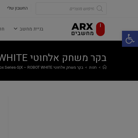
Ski
Products
search
החשבון שלי
t
conten
בניית מחשב
חו
פתח סרגל נגישות
בקר משחק אלחוטי Microsoft Xbox Series-S|X – ROBOT WHITE
>
חנות
>
בקר משחק אלחוטי Microsoft Xbox Series-S|X – ROBOT WHITE