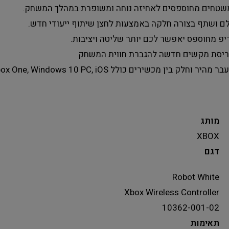
טחים מחוספסים לאחיזה נוחה ומשופרת במהלך המשחק.
ם ושתף בצורה חלקה באמצעות לחצן שיתוף ייעודי חדש.
יפ מחוספס יאפשר לכם יותר שליטה ויציבות.
יסת מקשים חדשה להגברת חווית המשחק
 מהיר וחלק בין מכשירים כולל Xbox Series X | S, Xbox One, Windows 10 PC, iOS ו- Android
מותג
XBOX
דגם
Robot White
Xbox Wireless Controller
10362-001-02
תאימות