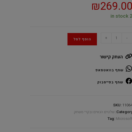
₪
269.0
2 in sto
קר
+
-
הוסף לסל
שחק
לחוטי
העתק קישור
Microsof
Xbo
שתף בוואטסאפ
Series
S|
שתף בפייסבוק
ROBO
WHIT
SKU:
1106
quantit
Category
שלטים הגאים ובקרי משחק
Tag:
Microsof