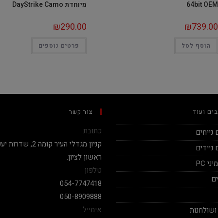
64bit OEM
מיוחדת DayStrike Camo
₪
290.00
₪
739.00
הוסף לסל
פרטים נוספים
ים ועוד
צור קשר
כתובת
נייחים
ניידים
ראשון לציון.
י PC
טלפון
ם
054-7747418
050-8909888
אימייל
ושולחנות