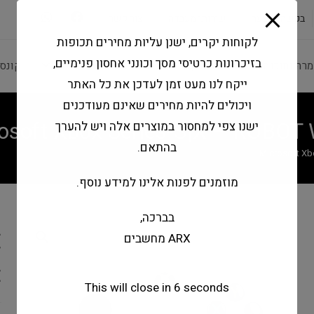
modal-check
בקשה להצעה
שירותי מעבדה
צור קשר
לקוחות יקרים, ישנן עליות מחירים תכופות
בזיכרונות כרטיסי מסך וכונני אחסון פנימיים,
מרה ותוכנה
ציוד היקפי
מחשבים וטאבלטים
קונס
ייקח לנו מעט זמן לעדכן את כל האתר
ויכולים להיות מחירים שאינם מעודכנים
ישנו צפי למחסור במוצרים אלה ויש להערך
בהתאם.
מוזמנים לפנות אלינו למידע נוסף.
בברכה,
ARX מחשבים
T
E
This will close in
6
seconds