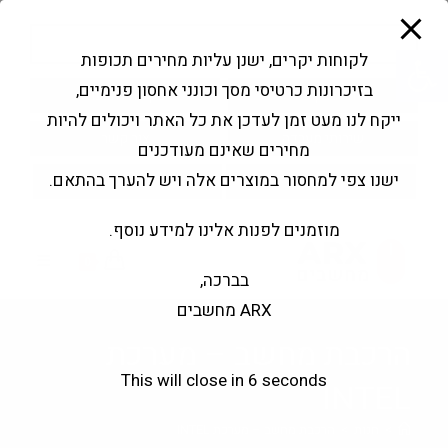
modal-check
Ski
Products
t
search
פתח סרגל נגישות
לקוחות יקרים, ישנן עליות מחירים תכופות
conten
בזיכרונות כרטיסי מסך וכונני אחסון פנימיים,
החשבון שלי
בקשה להצעה
ייקח לנו מעט זמן לעדכן את כל האתר ויכולים להיות
שירותי מעבדה
צור קשר
מחירים שאינם מעודכנים
ישנו צפי למחסור במוצרים אלה ויש להערך בהתאם.
מוזמנים לפנות אלינו למידע נוסף.
0
בברכה,
ARX מחשבים
הרכבת מחשב – מערכת
This will close in
5
seconds
INTEL
>
חנות
>
הרכבת מחשב – מערכת INTEL