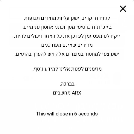
modal-check
Ski
Products
t
search
פתח סרגל נגישות
לקוחות יקרים, ישנן עליות מחירים תכופות
conten
בזיכרונות כרטיסי מסך וכונני אחסון פנימיים,
החשבון שלי
בקשה להצעה
ייקח לנו מעט זמן לעדכן את כל האתר ויכולים להיות
שירותי מעבדה
צור קשר
מחירים שאינם מעודכנים
ישנו צפי למחסור במוצרים אלה ויש להערך בהתאם.
מוזמנים לפנות אלינו למידע נוסף.
0
בברכה,
ARX מחשבים
מפצל לחיבור 12V RGB
This will close in
6
seconds
מחיבור 1 ל3 – 4 PIN
>
חנות
>
מפצל לחיבור 12V RGB מחיבור 1 ל3 – 4 PIN