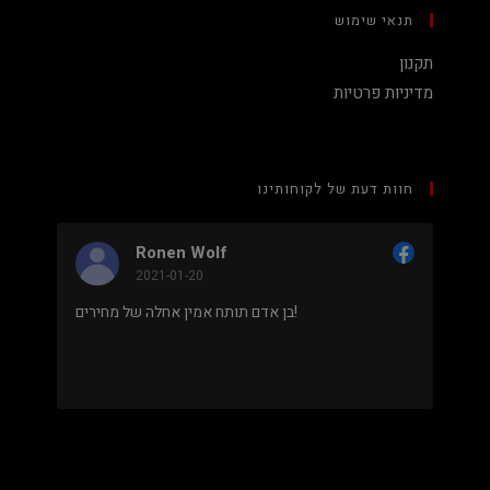
תנאי שימוש
תקנון
מדיניות פרטיות
חוות דעת של לקוחותינו
Ronen Wolf
2021-01-20
מחיר נמוך והוגן למעבד 5900X בלי שצריך לקנות
בן אדם תותח אמין אחלה של מחירים!
 מאוד
.
מבוסס על
8 ביקורות
מתוך 5,
5
דירוג דירוג:
Facebook