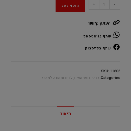
מפצל
+
-
הוסף לסל
לחיבור
12V
העתק קישור
RGB
מחיבור
שתף בוואטסאפ
1
ל3
שתף בפייסבוק
–
4
PIN
SKU:
11605
quantity
Categories:
כבלים ומתאמים
,
לדים ותאורה למארז
תיאור