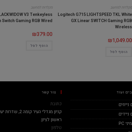
מקלדות למחשב
מקלדות למחשב
LACKWIDOW V3 Tenkeyless
Logitech G715 LIGHTSPEED TKL White
 Switch Gaming RGB Wired
GX Linear SWITCH Gaming RGB
Wireless
₪
379.00
₪
1,049.00
הוסף לסל
הוסף לסל
ים ועוד
צור קשר
כתובת
נייחים
ניידים
ראשון לציון.
י PC
טלפון