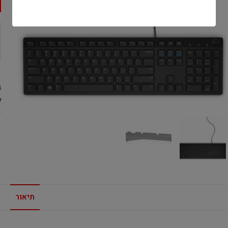
4
:
L
תיאור