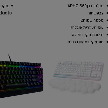
מק"ט יצרן
580-ADHZ
תקופ
oducts
צבע
שחור
מספר שפות
2
שפות
עברית,אנגלית
תאורת מקשים
ללא
סוג מקלדת
סטנדרטית