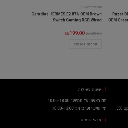
מקלדות למחשב
Gamdias HERMES E2 87% OEM Brown
Razer B
Switch Gaming RGB Wired
OEM Green
₪
199.00
₪
239.00
פרטים נוספים
שעות פעילות
יום ראשון עד חמישי: 10:00-18:00
קניון מגדלי העיר קומה 2, שדרות יעקב 50,
ימי שישי וערבי חג: 10:00-13:00
תנאי שימוש