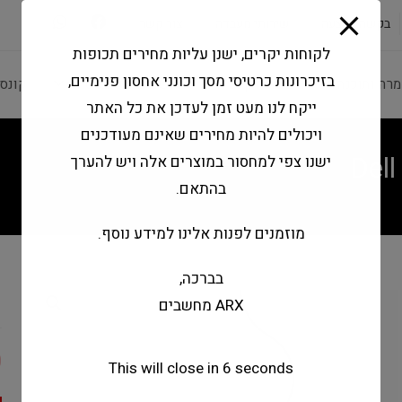
modal-check
בקשה להצעה
שירותי מעבדה
צור קשר
לקוחות יקרים, ישנן עליות מחירים תכופות
בזיכרונות כרטיסי מסך וכונני אחסון פנימיים,
מרה ותוכנה
ציוד היקפי
מחשבים וטאבלטים
קונס
ייקח לנו מעט זמן לעדכן את כל האתר
ויכולים להיות מחירים שאינם מעודכנים
Del
ישנו צפי למחסור במוצרים אלה ויש להערך
בהתאם.
מוזמנים לפנות אלינו למידע נוסף.
בברכה,
d
ARX מחשבים
0
This will close in
6
seconds