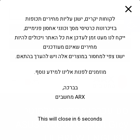
modal-check
Ski
Products
t
search
פתח סרגל נגישות
לקוחות יקרים, ישנן עליות מחירים תכופות
conten
בזיכרונות כרטיסי מסך וכונני אחסון פנימיים,
החשבון שלי
בקשה להצעה
ייקח לנו מעט זמן לעדכן את כל האתר ויכולים להיות
שירותי מעבדה
צור קשר
מחירים שאינם מעודכנים
ישנו צפי למחסור במוצרים אלה ויש להערך בהתאם.
מוזמנים לפנות אלינו למידע נוסף.
0
בברכה,
ARX מחשבים
סט עכבר+מקלדת אלחוטי
This will close in
6
seconds
ASUS W5000 Copilot Grey
HEBREW ENGLISH