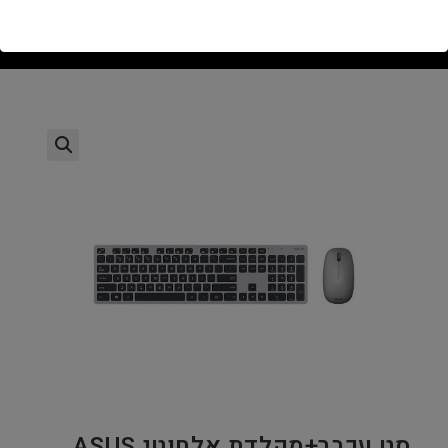
>
חנות
>
סט עכבר+מקלדת אלחוטי ASUS W5000 Copilot Grey HEBREW ENGLISH
סט עכבר+מקלדת אלחוטי ASUS