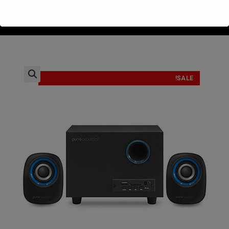
>
חנות
>
סט רמקולים למחשב + סאב ושלט PURE ACOUSTICS MTX-75
SALE!