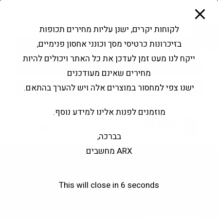
modal-check
Ski
Products
t
search
פתח סרגל נגישות
לקוחות יקרים, ישנן עליות מחירים תכופות
conten
בזיכרונות כרטיסי מסך וכונני אחסון פנימיים,
החשבון שלי
בקשה להצעה
ייקח לנו מעט זמן לעדכן את כל האתר ויכולים להיות
שירותי מעבדה
צור קשר
מחירים שאינם מעודכנים
ישנו צפי למחסור במוצרים אלה ויש להערך בהתאם.
מוזמנים לפנות אלינו למידע נוסף.
0
בברכה,
ARX מחשבים
סט רמקולים למחשב + סאב
This will close in
6
seconds
ושלט PURE ACOUSTICS
MTX-75