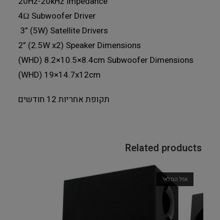
20Hz-20kHz Impedance
4Ω Subwoofer Driver
3” (5W) Satellite Drivers
2” (2.5W x2) Speaker Dimensions
(WHD) 8.2×10.5×8.4cm Subwoofer Dimensions
(WHD) 19×14.7x12cm
תקופת אחריות 12 חודשים
Related products
אזל המלאי