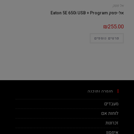
אל פסק
אל-פסק Eaton 5E 650i USB + Program
₪
255.00
פרטים נוספים
חומרה ותוכנה
מעבדים
לוחות אם
זכרונות
איחסון