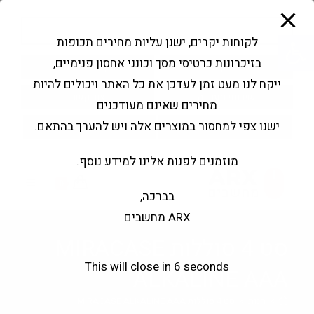
modal-check
Ski
Products
t
search
פתח סרגל נגישות
לקוחות יקרים, ישנן עליות מחירים תכופות
conten
בזיכרונות כרטיסי מסך וכונני אחסון פנימיים,
החשבון שלי
בקשה להצעה
ייקח לנו מעט זמן לעדכן את כל האתר ויכולים להיות
שירותי מעבדה
צור קשר
מחירים שאינם מעודכנים
ישנו צפי למחסור במוצרים אלה ויש להערך בהתאם.
מוזמנים לפנות אלינו למידע נוסף.
0
בברכה,
ARX מחשבים
סט 4 סוללות MIRACASE
This will close in
6
seconds
ALKALINE AAA
>
חנות
>
סט 4 סוללות MIRACASE ALKALINE AAA