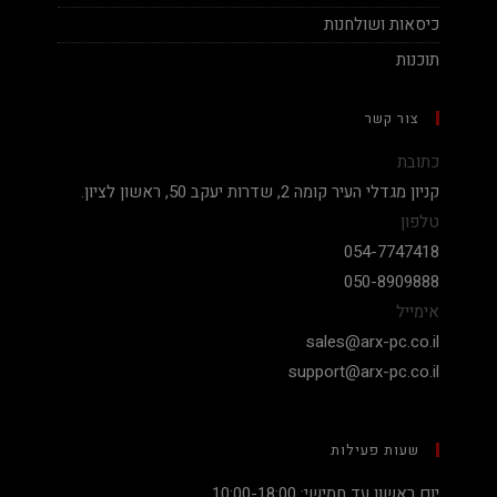
כיסאות ושולחנות
תוכנות
צור קשר
כתובת
קניון מגדלי העיר קומה 2, שדרות יעקב 50, ראשון לציון.
טלפון
054-7747418
050-8909888
אימייל
sales@arx-pc.co.il
support@arx-pc.co.il
שעות פעילות
יום ראשון עד חמישי: 10:00-18:00