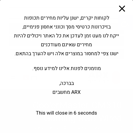
modal-check
Ski
Products
t
search
פתח סרגל נגישות
לקוחות יקרים, ישנן עליות מחירים תכופות
conten
בזיכרונות כרטיסי מסך וכונני אחסון פנימיים,
החשבון שלי
בקשה להצעה
ייקח לנו מעט זמן לעדכן את כל האתר ויכולים להיות
שירותי מעבדה
צור קשר
מחירים שאינם מעודכנים
ישנו צפי למחסור במוצרים אלה ויש להערך בהתאם.
מוזמנים לפנות אלינו למידע נוסף.
0
בברכה,
ARX מחשבים
CoolerMaster CM310
This will close in
6
seconds
Gaming RGB Wired
>
חנות
>
CoolerMaster CM310 Gaming RGB Wired