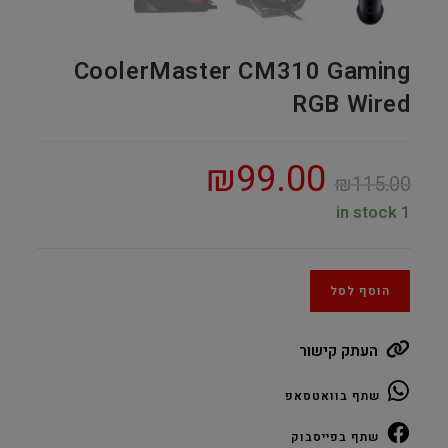
CoolerMaster CM310 Gaming
RGB Wired
₪
99.00
₪
115.00
1 in stock
הוסף לסל
העתק קישור
שתף בוואטסאפ
שתף בפייסבוק