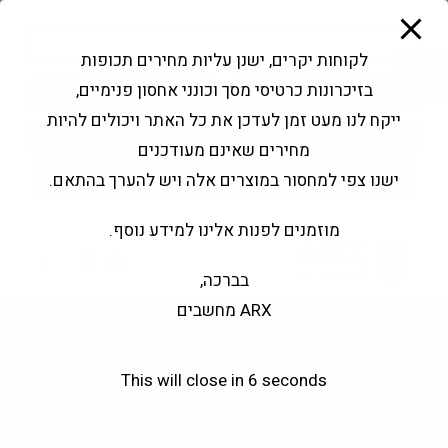
modal-check
Ski
Products
t
search
פתח סרגל נגישות
לקוחות יקרים, ישנן עליות מחירים תכופות
conten
בזיכרונות כרטיסי מסך וכונני אחסון פנימיים,
החשבון שלי
בקשה להצעה
ייקח לנו מעט זמן לעדכן את כל האתר ויכולים להיות
שירותי מעבדה
צור קשר
מחירים שאינם מעודכנים
ישנו צפי למחסור במוצרים אלה ויש להערך בהתאם.
מוזמנים לפנות אלינו למידע נוסף.
0
בברכה,
ARX מחשבים
Logitech M171 BLACK
This will close in
6
seconds
Wireless
>
חנות
>
Logitech M171 BLACK Wireless