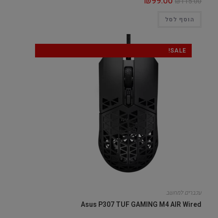
₪
99.00
₪
115.00
הוסף לסל
SALE!
עכברים למחשב
Asus P307 TUF GAMING M4 AIR Wired