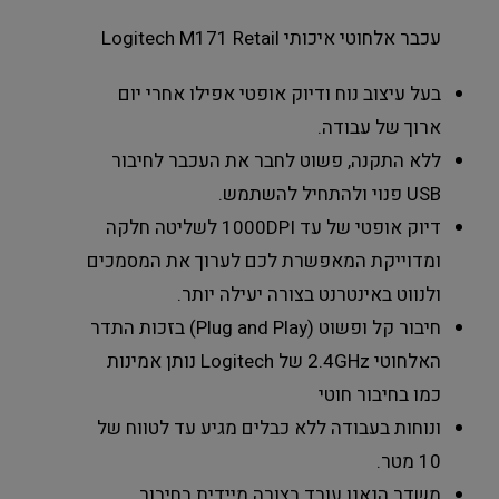
עכבר אלחוטי איכותי Logitech M171 Retail
בעל עיצוב נוח ודיוק אופטי אפילו אחרי יום
ארוך של עבודה.
ללא התקנה, פשוט לחבר את העכבר לחיבור
USB פנוי ולהתחיל להשתמש.
דיוק אופטי של עד 1000DPI לשליטה חלקה
ומדוייקת המאפשרת לכם לערוך את המסמכים
ולנווט באינטרנט בצורה יעילה יותר.
חיבור קל ופשוט (Plug and Play) בזכות התדר
האלחוטי 2.4GHz של Logitech נותן אמינות
כמו בחיבור חוטי
ונוחות בעבודה ללא כבלים מגיע עד לטווח של
10 מטר.
משדר הנאנו עובד בצורה מיידית בחיבור