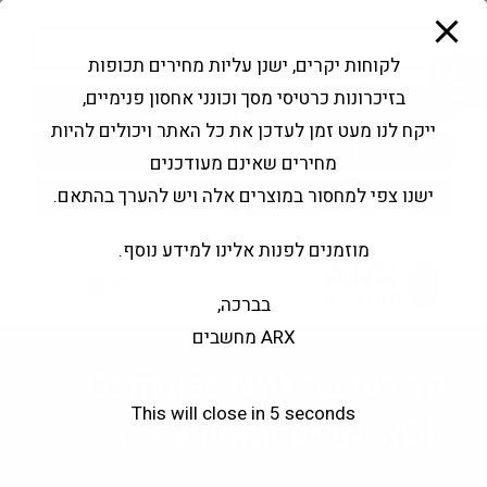
modal-check
Ski
Products
t
search
פתח סרגל נגישות
לקוחות יקרים, ישנן עליות מחירים תכופות
conten
בזיכרונות כרטיסי מסך וכונני אחסון פנימיים,
החשבון שלי
בקשה להצעה
ייקח לנו מעט זמן לעדכן את כל האתר ויכולים להיות
שירותי מעבדה
צור קשר
מחירים שאינם מעודכנים
ישנו צפי למחסור במוצרים אלה ויש להערך בהתאם.
מוזמנים לפנות אלינו למידע נוסף.
0
בברכה,
ARX מחשבים
פד לעכבר Gamdias NYX
This will close in
4
seconds
P3 900X300MM RGB
>
חנות
>
פד לעכבר Gamdias NYX P3 900X300MM RGB