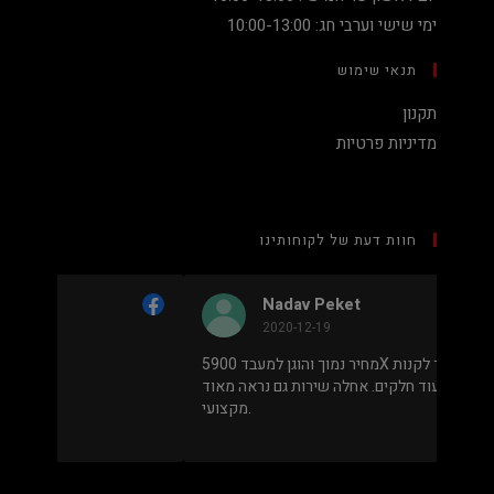
ימי שישי וערבי חג: 10:00-13:00
תנאי שימוש
תקנון
מדיניות פרטיות
חוות דעת של לקוחותינו
Nadav Peket
2020-12-19
ים פה
מחיר נמוך והוגן למעבד 5900X בלי שצריך לקנות
שאפו
מחשב שלם או עוד חלקים. אחלה שירות גם נראה מאוד
מקצועי.
.
מבוסס על
8 ביקורות
מתוך 5,
5
דירוג דירוג:
Facebook