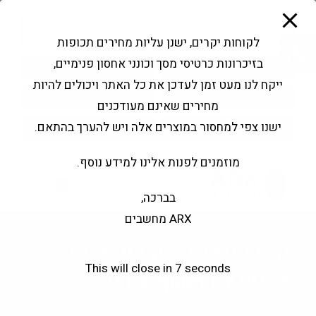
modal-check
Ski
Products
t
search
פתח סרגל נגישות
לקוחות יקרים, ישנן עליות מחירים תכופות
conten
בזיכרונות כרטיסי מסך וכונני אחסון פנימיים,
החשבון שלי
בקשה להצעה
ייקח לנו מעט זמן לעדכן את כל האתר ויכולים להיות
שירותי מעבדה
צור קשר
מחירים שאינם מעודכנים
ישנו צפי למחסור במוצרים אלה ויש להערך בהתאם.
מוזמנים לפנות אלינו למידע נוסף.
0
בברכה,
ARX מחשבים
קיט התאמה לקירור אוויר
This will close in
6
seconds
S1700 Be quiet BK0008
>
חנות
>
קיט התאמה לקירור אוויר S1700 Be quiet BK0008