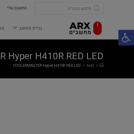
Ski
Products
search
החשבון שלי
t
conten
בניית מחשב
חו
פתח סרגל נגישות
 Hyper H410R RED LED
>
חנות
>
COOLERMASTER Hyper H410R RED LED