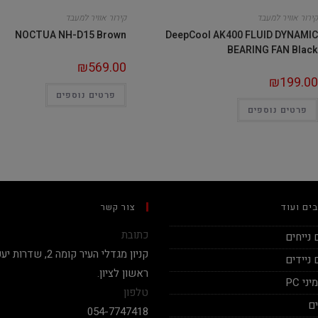
קירור אוויר למעבד
קירור אוויר למעבד
NOCTUA NH-D15 Brown
DeepCool AK400 FLUID DYNAMIC
BEARING FAN Black
₪
569.00
₪
199.00
פרטים נוספים
פרטים נוספים
ים ועוד
צור קשר
כתובת
נייחים
ניידים
ראשון לציון.
י PC
טלפון
ם
054-7747418