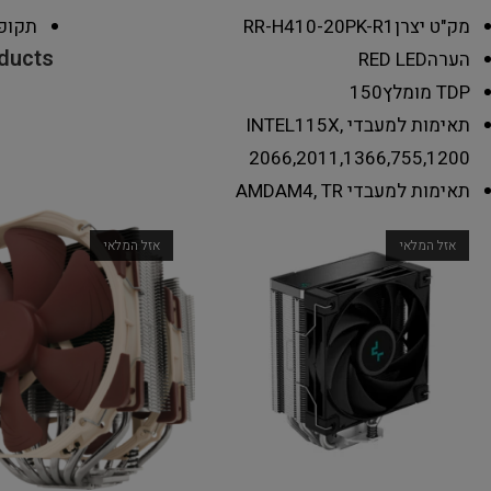
מק"ט יצרן
RR-H410-20PK-R1
תקופ
oducts
הערה
RED LED
TDP מומלץ
150
תאימות למעבדי INTEL
115X,
2066,2011,1366,755,1200
תאימות למעבדי AMD
AM4, TR
אזל המלאי
אזל המלאי