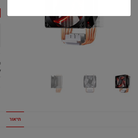
0
:
r
תיאור