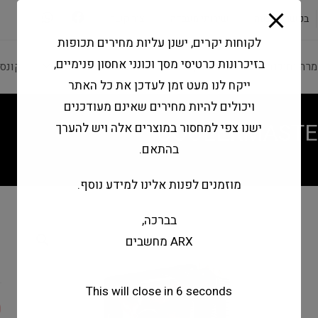
modal-check
בקשה להצעה
שירותי מעבדה
צור קשר
לקוחות יקרים, ישנן עליות מחירים תכופות
בזיכרונות כרטיסי מסך וכונני אחסון פנימיים,
מרה ותוכנה
ציוד היקפי
מחשבים וטאבלטים
קונס
ייקח לנו מעט זמן לעדכן את כל האתר
ויכולים להיות מחירים שאינם מעודכנים
COOLERMASTER
ישנו צפי למחסור במוצרים אלה ויש להערך
בהתאם.
מוזמנים לפנות אלינו למידע נוסף.
בברכה,
r
ARX מחשבים
D
This will close in
6
seconds
0