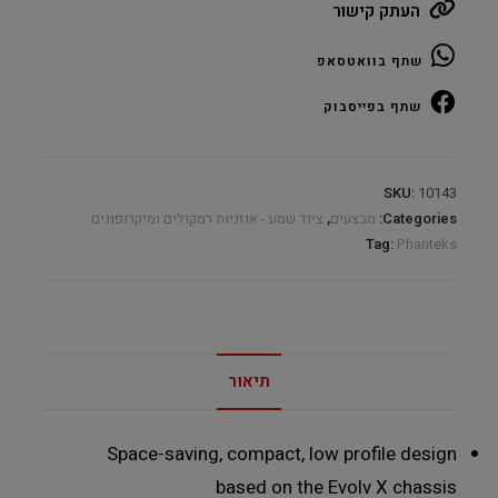
העתק קישור
EVOLV
SOUND
שתף בוואטסאפ
MINI
Speakers
שתף בפייסבוק
quantity
SKU:
10143
Categories:
מבצעים
,
ציוד שמע - אוזניות רמקולים ומיקרופונים
Tag:
Phanteks
תיאור
Space-saving, compact, low profile design
based on the Evolv X chassis