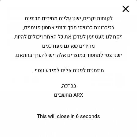
modal-check
Ski
Products
t
search
פתח סרגל נגישות
לקוחות יקרים, ישנן עליות מחירים תכופות
conten
בזיכרונות כרטיסי מסך וכונני אחסון פנימיים,
החשבון שלי
בקשה להצעה
ייקח לנו מעט זמן לעדכן את כל האתר ויכולים להיות
שירותי מעבדה
צור קשר
מחירים שאינם מעודכנים
ישנו צפי למחסור במוצרים אלה ויש להערך בהתאם.
מוזמנים לפנות אלינו למידע נוסף.
0
בברכה,
ARX מחשבים
רמקולים למחשב
This will close in
5
seconds
PHANTEKS EVOLV
SOUND MINI Speakers