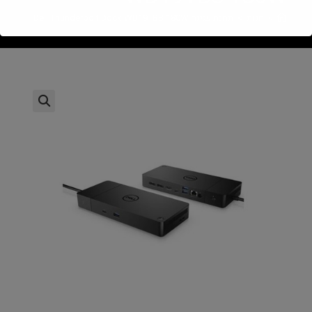
>
חנות
>
תחנת עגינה Dell Thunderbolt Dock WD19TBS 180W