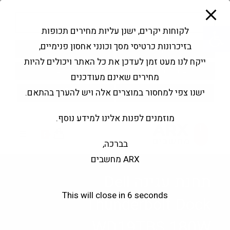
modal-check
Ski
Products
t
search
פתח סרגל נגישות
לקוחות יקרים, ישנן עליות מחירים תכופות
conten
בזיכרונות כרטיסי מסך וכונני אחסון פנימיים,
החשבון שלי
בקשה להצעה
ייקח לנו מעט זמן לעדכן את כל האתר ויכולים להיות
שירותי מעבדה
צור קשר
מחירים שאינם מעודכנים
ישנו צפי למחסור במוצרים אלה ויש להערך בהתאם.
מוזמנים לפנות אלינו למידע נוסף.
0
בברכה,
ARX מחשבים
תחנת עגינה Dell
This will close in
6
seconds
Thunderbolt Dock
WD19TBS 180W