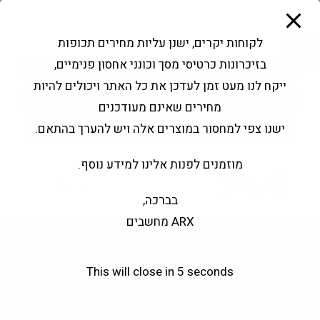
modal-check
Ski
Products
t
search
פתח סרגל נגישות
לקוחות יקרים, ישנן עליות מחירים תכופות
conten
בזיכרונות כרטיסי מסך וכונני אחסון פנימיים,
החשבון שלי
בקשה להצעה
ייקח לנו מעט זמן לעדכן את כל האתר ויכולים להיות
שירותי מעבדה
צור קשר
מחירים שאינם מעודכנים
ישנו צפי למחסור במוצרים אלה ויש להערך בהתאם.
מוזמנים לפנות אלינו למידע נוסף.
0
בברכה,
ARX מחשבים
תיק למחשב נייד בצבע אפור
This will close in
5
seconds
"15.6 Miracase NH-8053G
>
חנות
>
תיק למחשב נייד בצבע אפור "15.6 Miracase NH-8053G