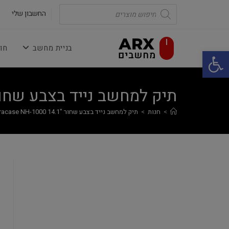
Ski
Products
search
החשבון שלי
t
conten
בניית מחשב
חו
פתח סרגל נגישות
תיק למחשב נייד בצבע שחור "14.1 case NH-1000
>
חנות
>
תיק למחשב נייד בצבע שחור "14.1 Miracase NH-1000