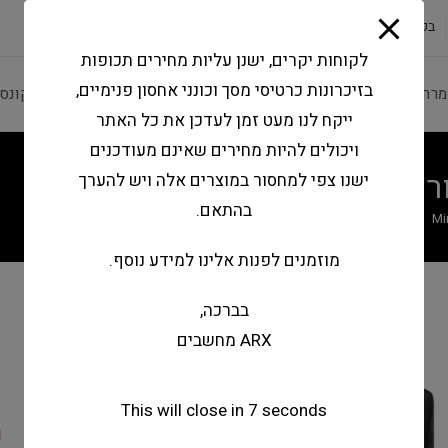
modal-check
בקשה להצעה
שירותי מעבדה
צור קשר
לקוחות יקרים, ישנן עליות מחירים תכופות
בזיכרונות כרטיסי מסך וכונני אחסון פנימיים,
מרה ותוכנה
ציוד היקפי
מחשבים וטאבלטים
קונס
ייקח לנו מעט זמן לעדכן את כל האתר
ויכולים להיות מחירים שאינם מעודכנים
Mira
ישנו צפי למחסור במוצרים אלה ויש להערך
בהתאם.
מוזמנים לפנות אלינו למידע נוסף.
בברכה,
ת
ARX מחשבים
1000
This will close in
6
seconds
0