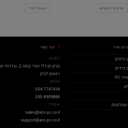
פרטים נוספים
הוסף לסל
ים ועוד
צור קשר
כתובת
נייחים
ניידים
ראשון לציון.
י PC
טלפון
ם
054-7747418
050-8909888
אימייל
ושולחנות
sales@arx-pc.co.il
support@arx-pc.co.il