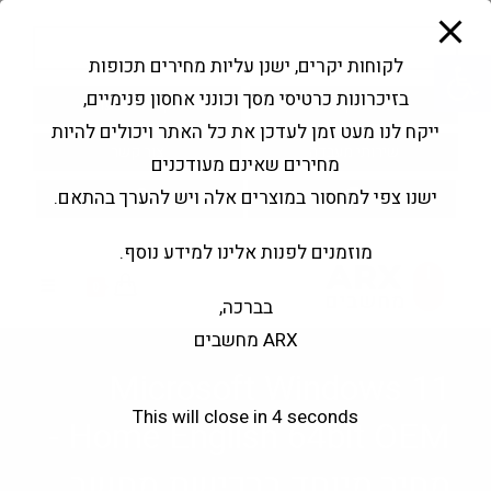
modal-check
Ski
Products
t
search
פתח סרגל נגישות
לקוחות יקרים, ישנן עליות מחירים תכופות
conten
בזיכרונות כרטיסי מסך וכונני אחסון פנימיים,
החשבון שלי
בקשה להצעה
ייקח לנו מעט זמן לעדכן את כל האתר ויכולים להיות
שירותי מעבדה
צור קשר
מחירים שאינם מעודכנים
ישנו צפי למחסור במוצרים אלה ויש להערך בהתאם.
מוזמנים לפנות אלינו למידע נוסף.
0
בברכה,
ARX מחשבים
Microsoft Windows 11
This will close in
4
seconds
Home English 64bit OEM -
מחיר מיוחד ברכישת מחשב