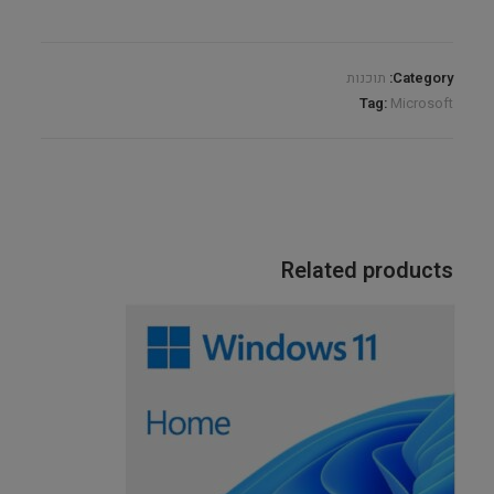
-
מחיר
מיוחד
Category:
תוכנות
ברכישת
Tag:
Microsoft
מחשב
חדש!
quantity
Related products