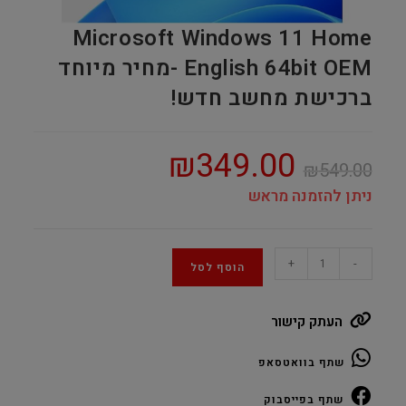
Microsoft Windows 11 Home
English 64bit OEM -מחיר מיוחד
ברכישת מחשב חדש!
₪
349.00
₪
549.00
ניתן להזמנה מראש
Microsoft
+
-
הוסף לסל
Windows
11
העתק קישור
Home
English
שתף בוואטסאפ
64bit
OEM
שתף בפייסבוק