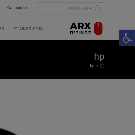
Ski
Products
search
החשבון שלי
t
conten
בניית מחשב
חו
פתח סרגל נגישות
hp
hp
>