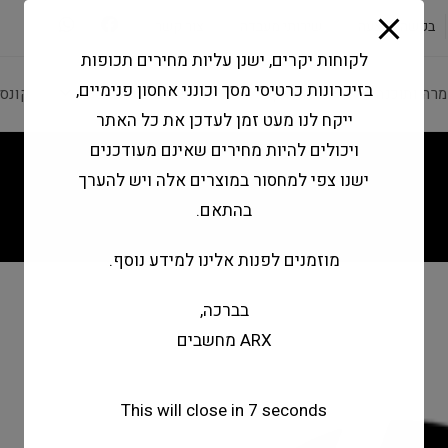
modal-check
בקשה להצעה
שירותי מעבדה
צור קשר
לקוחות יקרים, ישנן עליות מחירים תכופות
בזיכרונות כרטיסי מסך וכונני אחסון פנימיים,
מרה ותוכנה
ציוד היקפי
מחשבים וטאבלטים
קונס
ייקח לנו מעט זמן לעדכן את כל האתר
ויכולים להיות מחירים שאינם מעודכנים
ישנו צפי למחסור במוצרים אלה ויש להערך
בהתאם.
מוזמנים לפנות אלינו למידע נוסף.
בברכה,
ARX מחשבים
This will close in
7
seconds