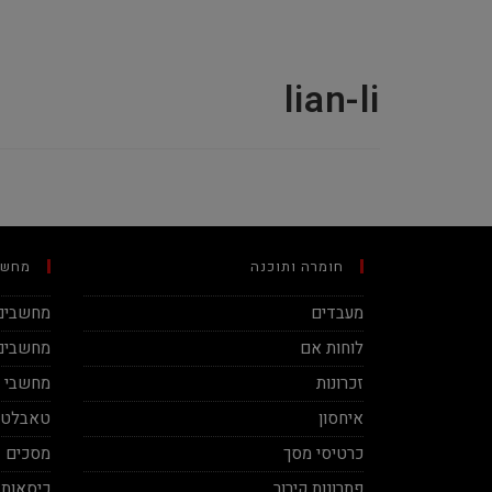
lian-li
חומרה ותוכנה
מחשב
מעבדים
מחשבים 
לוחות אם
מחשבים 
זכרונות
מחשבי מינ
איחסון
טאבלטי
כרטיסי מסך
מסכים
פתרונות קירור
כיסאות 