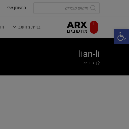
Ski
Products
search
החשבון שלי
t
conten
בניית מחשב
חו
פתח סרגל נגישות
lian-li
lian-li
>