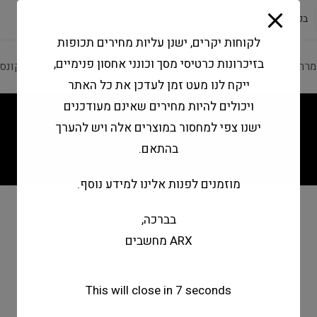
modal-check
בקשה להצעה
שירותי מעבדה
צור קשר
לקוחות יקרים, ישנן עליות מחירים תכופות
בזיכרונות כרטיסי מסך וכונני אחסון פנימיים,
מרה ותוכנה
ציוד היקפי
מחשבים וטאבלטים
קונס
ייקח לנו מעט זמן לעדכן את כל האתר
ויכולים להיות מחירים שאינם מעודכנים
ישנו צפי למחסור במוצרים אלה ויש להערך
בהתאם.
מוזמנים לפנות אלינו למידע נוסף.
בברכה,
ARX מחשבים
This will close in
7
seconds