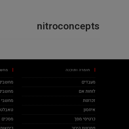
nitroconcepts
חומרה ותוכנה
מחשב
מעבדים
מחשבים 
לוחות אם
מחשבים 
זכרונות
מחשבי מינ
איחסון
טאבלטי
כרטיסי מסך
מסכים
פתרונות קירור
כיסאות 