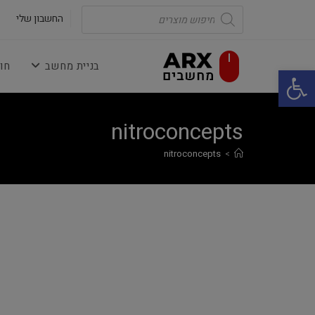
Ski
Products
search
החשבון שלי
t
conten
בניית מחשב
חו
פתח סרגל נגישות
nitroconcepts
nitroconcepts
>