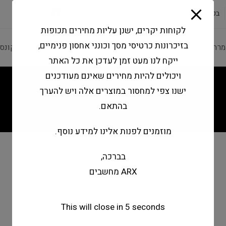
modal-check
בקשה להצעה
שירותי מעבדה
צור קשר
לקוחות יקרים, ישנן עליות מחירים תכופות
בזיכרונות כרטיסי מסך וכונני אחסון פנימיים,
מרה ותוכנה
ציוד היקפי
מחשבים וטאבלטים
קונס
ייקח לנו מעט זמן לעדכן את כל האתר
ויכולים להיות מחירים שאינם מעודכנים
ישנו צפי למחסור במוצרים אלה ויש להערך
בהתאם.
מוזמנים לפנות אלינו למידע נוסף.
בברכה,
ARX מחשבים
This will close in
5
seconds