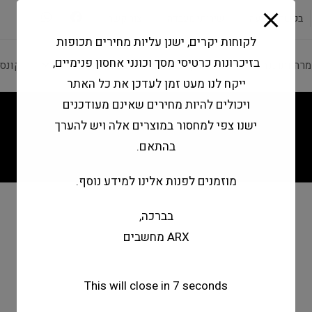
modal-check
בקשה להצעה
שירותי מעבדה
צור קשר
לקוחות יקרים, ישנן עליות מחירים תכופות
בזיכרונות כרטיסי מסך וכונני אחסון פנימיים,
מרה ותוכנה
ציוד היקפי
מחשבים וטאבלטים
קונס
ייקח לנו מעט זמן לעדכן את כל האתר
ויכולים להיות מחירים שאינם מעודכנים
ישנו צפי למחסור במוצרים אלה ויש להערך
בהתאם.
מוזמנים לפנות אלינו למידע נוסף.
בברכה,
ARX מחשבים
This will close in
7
seconds