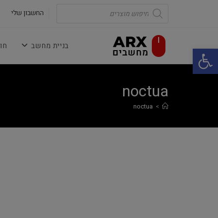
Ski
Products
search
החשבון שלי
t
conten
בניית מחשב
חו
פתח סרגל נגישות
noctua
noctua
>