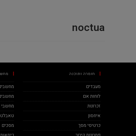
noctua
חומרה ותוכנה
מחשב
מעבדים
מחשבים 
לוחות אם
מחשבים 
זכרונות
מחשבי מינ
איחסון
טאבלטי
כרטיסי מסך
מסכים
פתרונות קירור
כיסאות 