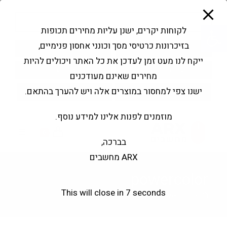
modal-check
Ski
Products
t
search
פתח סרגל נגישות
לקוחות יקרים, ישנן עליות מחירים תכופות
conten
בזיכרונות כרטיסי מסך וכונני אחסון פנימיים,
החשבון שלי
בקשה להצעה
ייקח לנו מעט זמן לעדכן את כל האתר ויכולים להיות
שירותי מעבדה
צור קשר
מחירים שאינם מעודכנים
ישנו צפי למחסור במוצרים אלה ויש להערך בהתאם.
מוזמנים לפנות אלינו למידע נוסף.
0
בברכה,
ARX מחשבים
powercolor
This will close in
7
seconds
powercolor
>