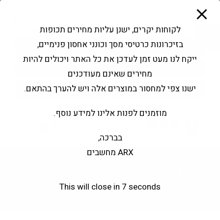
modal-check
Ski
Products
t
search
פתח סרגל נגישות
לקוחות יקרים, ישנן עליות מחירים תכופות
conten
בזיכרונות כרטיסי מסך וכונני אחסון פנימיים,
החשבון שלי
בקשה להצעה
ייקח לנו מעט זמן לעדכן את כל האתר ויכולים להיות
שירותי מעבדה
צור קשר
מחירים שאינם מעודכנים
ישנו צפי למחסור במוצרים אלה ויש להערך בהתאם.
מוזמנים לפנות אלינו למידע נוסף.
0
בברכה,
ARX מחשבים
sandisk
This will close in
7
seconds
sandisk
>