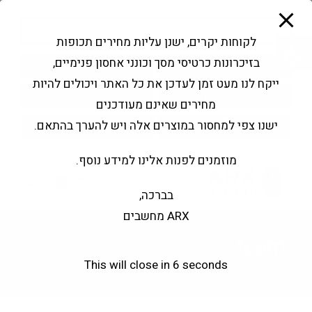
modal-check
Ski
Products
t
search
פתח סרגל נגישות
לקוחות יקרים, ישנן עליות מחירים תכופות
conten
בזיכרונות כרטיסי מסך וכונני אחסון פנימיים,
החשבון שלי
בקשה להצעה
ייקח לנו מעט זמן לעדכן את כל האתר ויכולים להיות
שירותי מעבדה
צור קשר
מחירים שאינם מעודכנים
ישנו צפי למחסור במוצרים אלה ויש להערך בהתאם.
מוזמנים לפנות אלינו למידע נוסף.
0
בברכה,
ARX מחשבים
team
This will close in
6
seconds
team
>