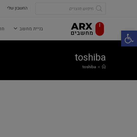
Ski
Products
search
החשבון שלי
t
conten
בניית מחשב
חו
פתח סרגל נגישות
toshiba
toshiba
>