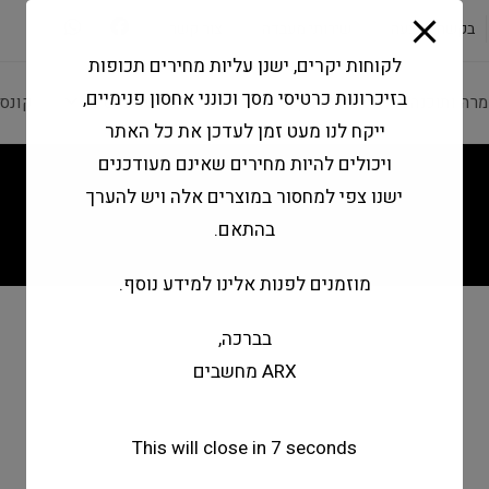
modal-check
בקשה להצעה
שירותי מעבדה
צור קשר
לקוחות יקרים, ישנן עליות מחירים תכופות
בזיכרונות כרטיסי מסך וכונני אחסון פנימיים,
מרה ותוכנה
ציוד היקפי
מחשבים וטאבלטים
קונס
ייקח לנו מעט זמן לעדכן את כל האתר
ויכולים להיות מחירים שאינם מעודכנים
ישנו צפי למחסור במוצרים אלה ויש להערך
בהתאם.
מוזמנים לפנות אלינו למידע נוסף.
בברכה,
ARX מחשבים
This will close in
7
seconds