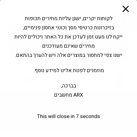
modal-check
Ski
Products
t
search
פתח סרגל נגישות
לקוחות יקרים, ישנן עליות מחירים תכופות
conten
בזיכרונות כרטיסי מסך וכונני אחסון פנימיים,
החשבון שלי
בקשה להצעה
ייקח לנו מעט זמן לעדכן את כל האתר ויכולים להיות
שירותי מעבדה
צור קשר
מחירים שאינם מעודכנים
ישנו צפי למחסור במוצרים אלה ויש להערך בהתאם.
מוזמנים לפנות אלינו למידע נוסף.
0
בברכה,
ARX מחשבים
wd
This will close in
7
seconds
wd
>