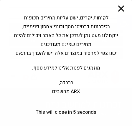
modal-check
Ski
Products
t
search
פתח סרגל נגישות
לקוחות יקרים, ישנן עליות מחירים תכופות
conten
בזיכרונות כרטיסי מסך וכונני אחסון פנימיים,
החשבון שלי
בקשה להצעה
ייקח לנו מעט זמן לעדכן את כל האתר ויכולים להיות
שירותי מעבדה
צור קשר
מחירים שאינם מעודכנים
ישנו צפי למחסור במוצרים אלה ויש להערך בהתאם.
מוזמנים לפנות אלינו למידע נוסף.
0
בברכה,
ARX מחשבים
זכרונות למחשב נייח
This will close in
4
seconds
>
Products
>
זכרונות
>
זכרונות למחשב נייח