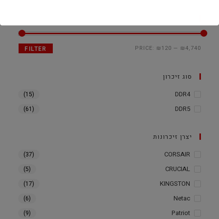
סנן לפי מחיר
PRICE:
₪120
—
₪4,740
FILTER
סוג זיכרון
DDR4
(15)
DDR5
(61)
יצרן זיכרונות
CORSAIR
(37)
CRUCIAL
(5)
KINGSTON
(17)
Netac
(6)
Patriot
(9)