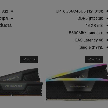
מק"ט יצרן
CP16G56C46U5
צבע
ש
סוג זכרון
DDR5
תקופ
oducts
נפח
16GB
תדר שעון
5600Mhz
CAS Latency
46
ערוצים
Single
אזל המלאי
אזל המלאי