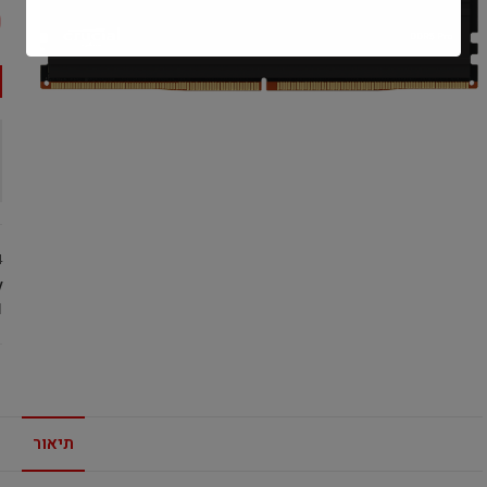
0
4
:
l
תיאור