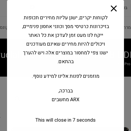
modal-check
בקשה להצעה
שירותי מעבדה
צור קשר
לקוחות יקרים, ישנן עליות מחירים תכופות
בזיכרונות כרטיסי מסך וכונני אחסון פנימיים,
מרה ותוכנה
ציוד היקפי
מחשבים וטאבלטים
קונס
ייקח לנו מעט זמן לעדכן את כל האתר
ויכולים להיות מחירים שאינם מעודכנים
rucial Pro Overclocking 16GB 
ישנו צפי למחסור במוצרים אלה ויש להערך
בהתאם.
Crucial Pr
מוזמנים לפנות אלינו למידע נוסף.
בברכה,
g
ARX מחשבים
z
k
This will close in
6
seconds