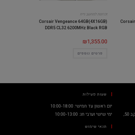
זכרונות למחשב נייח
Corsair Vengeance 64GB(4X16GB)
Corsai
DDR5 CL32 6200MHz Black RGB
₪
1,355.00
פרטים נוספים
שעות פעילות
יום ראשון עד חמישי: 10:00-18:00
קניון מגדלי העיר קומה 2, שדרות יעקב 50,
ימי שישי וערבי חג: 10:00-13:00
תנאי שימוש