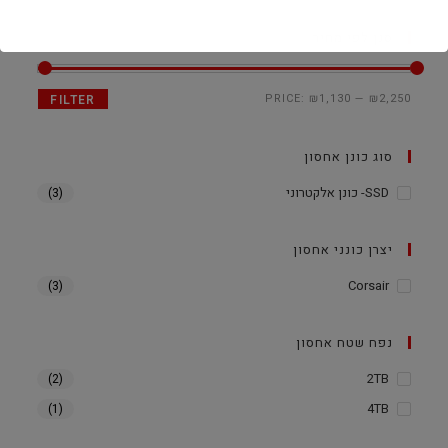
סנן לפי מחיר
PRICE:
₪1,130
—
₪2,250
FILTER
סוג כונן אחסון
SSD- כונן אלקטרוני
(3)
יצרן כונני אחסון
Corsair
(3)
נפח שטח אחסון
2TB
(2)
4TB
(1)