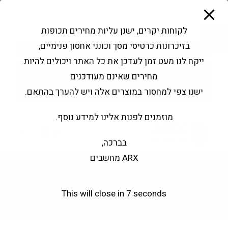
modal-check
Ski
Products
t
search
פתח סרגל נגישות
לקוחות יקרים, ישנן עליות מחירים תכופות
conten
בזיכרונות כרטיסי מסך וכונני אחסון פנימיים,
החשבון שלי
בקשה להצעה
ייקח לנו מעט זמן לעדכן את כל האתר ויכולים להיות
שירותי מעבדה
צור קשר
מחירים שאינם מעודכנים
ישנו צפי למחסור במוצרים אלה ויש להערך בהתאם.
מוזמנים לפנות אלינו למידע נוסף.
0
בברכה,
ARX מחשבים
Corsiar
This will close in
6
seconds
Corsiar
>
Products
>