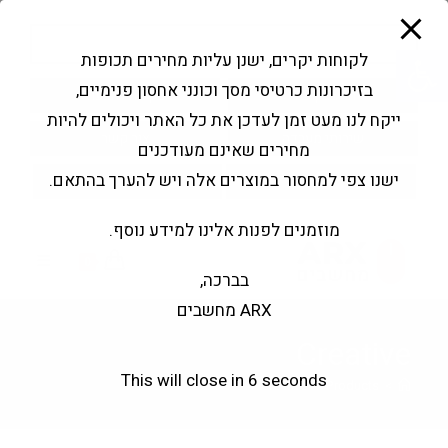
modal-check
Ski
Products
t
search
פתח סרגל נגישות
לקוחות יקרים, ישנן עליות מחירים תכופות
conten
בזיכרונות כרטיסי מסך וכונני אחסון פנימיים,
החשבון שלי
בקשה להצעה
ייקח לנו מעט זמן לעדכן את כל האתר ויכולים להיות
שירותי מעבדה
צור קשר
מחירים שאינם מעודכנים
ישנו צפי למחסור במוצרים אלה ויש להערך בהתאם.
מוזמנים לפנות אלינו למידע נוסף.
0
בברכה,
ARX מחשבים
Creative
This will close in
6
seconds
Creative
>
Products
>