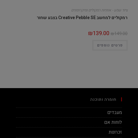
ציוד שמע - אוזניות רמקולים ומיקרופונים
רמקולים למחשב Creative Pebble SE בצבע שחור
₪
139.00
₪
149.00
פרטים נוספים
חומרה ותוכנה
מעבדים
לוחות אם
זכרונות