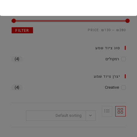
סנן לפי מחיר
PRICE:
₪130
—
₪280
FILTER
סוג ציוד שמע
רמקולים
(4)
יצרן ציוד שמע
Creative
(4)
Default sorting