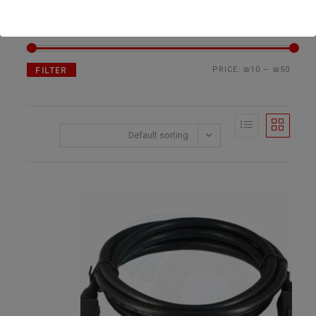
סנן לפי מחיר
PRICE:
₪10
—
₪50
FILTER
Default sorting