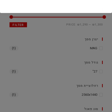
סנן לפי מחיר
PRICE:
₪1,290
—
₪1,300
FILTER
יצרן מסך
MAG
(1)
גודל מסך
27"
(1)
רזולוציית מסך
2560x1440
(1)
סוג פאנל