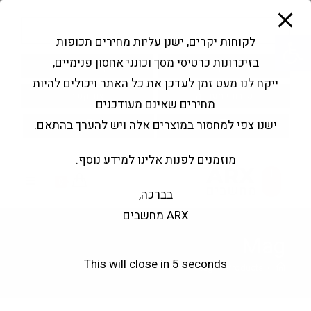
modal-check
Ski
Products
t
search
פתח סרגל נגישות
לקוחות יקרים, ישנן עליות מחירים תכופות
conten
בזיכרונות כרטיסי מסך וכונני אחסון פנימיים,
החשבון שלי
בקשה להצעה
ייקח לנו מעט זמן לעדכן את כל האתר ויכולים להיות
שירותי מעבדה
צור קשר
מחירים שאינם מעודכנים
ישנו צפי למחסור במוצרים אלה ויש להערך בהתאם.
מוזמנים לפנות אלינו למידע נוסף.
0
בברכה,
ARX מחשבים
Mag
This will close in
4
seconds
Mag
>
Products
>