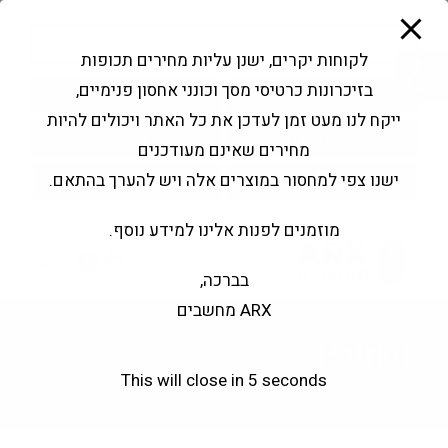
modal-check
Ski
Products
t
search
פתח סרגל נגישות
לקוחות יקרים, ישנן עליות מחירים תכופות
conten
בזיכרונות כרטיסי מסך וכונני אחסון פנימיים,
החשבון שלי
בקשה להצעה
ייקח לנו מעט זמן לעדכן את כל האתר ויכולים להיות
שירותי מעבדה
צור קשר
מחירים שאינם מעודכנים
ישנו צפי למחסור במוצרים אלה ויש להערך בהתאם.
מוזמנים לפנות אלינו למידע נוסף.
0
בברכה,
ARX מחשבים
Patriot
This will close in
5
seconds
Patriot
>
Products
>