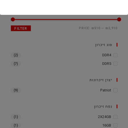
סנן לפי מחיר
PRICE:
₪510
—
₪2,910
FILTER
סוג זיכרון
DDR4
(2)
DDR5
(7)
יצרן זיכרונות
Patriot
(9)
נפח זיכרון
2X24GB
(1)
16GB
(1)