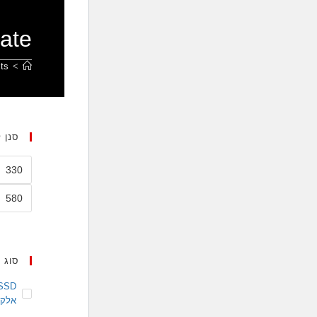
ate
ts
>
סנן 
סוג כ
אלקט