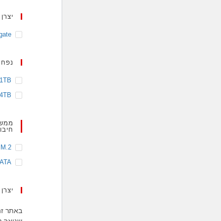
יצרן 
gate
נפח 
1TB
4TB
ממשק
חיבו
M.2
ATA
יצרן 
באתר זה