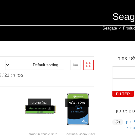
website
Seag
Seagate
>
Produc
search
לפי מחיר
צפייה:
21
2
FILTER
אזל המלאי
אזל המלאי
ונן אחסון
SSD- כונן
(2)
רוני
כונני אחסון פנימיים
כונני אחסון פנימיים