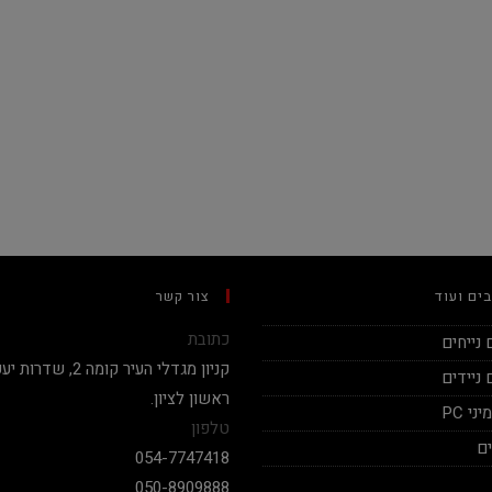
ים ועוד
צור קשר
כתובת
נייחים
ניידים
ראשון לציון.
י PC
טלפון
ם
054-7747418
050-8909888