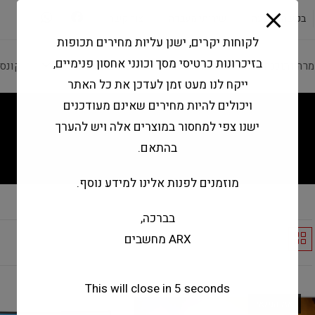
modal-check
בקשה להצעה
שירותי מעבדה
צור קשר
לקוחות יקרים, ישנן עליות מחירים תכופות
בזיכרונות כרטיסי מסך וכונני אחסון פנימיים,
מרה ותוכנה
ציוד היקפי
מחשבים וטאבלטים
קונס
ייקח לנו מעט זמן לעדכן את כל האתר
ויכולים להיות מחירים שאינם מעודכנים
ישנו צפי למחסור במוצרים אלה ויש להערך
בהתאם.
מוזמנים לפנות אלינו למידע נוסף.
בברכה,
ARX מחשבים
Default sorting
This will close in
5
seconds
אזל המלאי