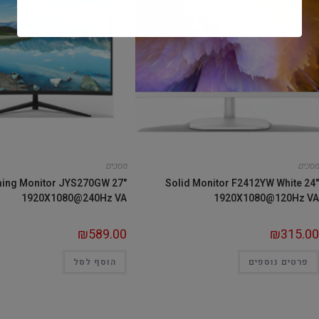
מסכים
מסכים
ming Monitor JYS270GW 27"
Solid Monitor F2412YW White 24"
1920X1080@240Hz VA
1920X1080@120Hz VA
₪
589.00
₪
315.00
פרטים נוספים
הוסף לסל