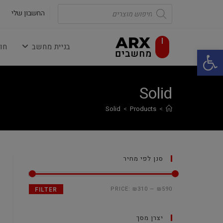
Ski
Products
search
החשבון שלי
t
conten
בניית מחשב
חו
פתח סרגל נגישות
Solid
Solid
>
Products
>
סנן לפי מחיר
PRICE:
₪310
—
₪590
FILTER
יצרן מסך