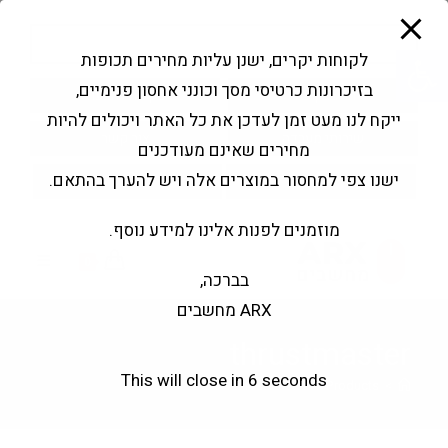
modal-check
Ski
Products
t
search
פתח סרגל נגישות
לקוחות יקרים, ישנן עליות מחירים תכופות
conten
בזיכרונות כרטיסי מסך וכונני אחסון פנימיים,
החשבון שלי
בקשה להצעה
ייקח לנו מעט זמן לעדכן את כל האתר ויכולים להיות
שירותי מעבדה
צור קשר
מחירים שאינם מעודכנים
ישנו צפי למחסור במוצרים אלה ויש להערך בהתאם.
מוזמנים לפנות אלינו למידע נוסף.
0
בברכה,
ARX מחשבים
thrustmaster
This will close in
5
seconds
thrustmaster
>
Products
>