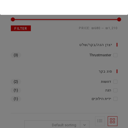
סנן לפי מחיר
PRICE:
₪680
—
₪1,210
FILTER
יצרן הגה/בקר/שלט
Thrustmaster
(3)
סוג בקר
דוושות
(2)
הגה
(1)
ידית הילוכים
(1)
Default sorting