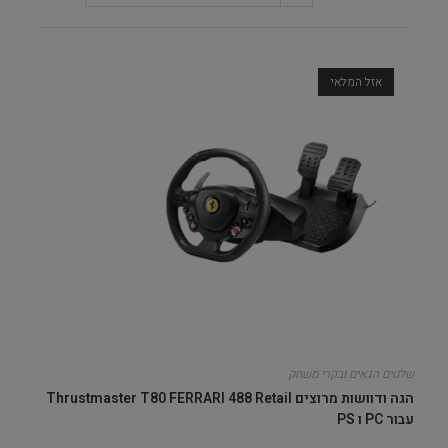
אזל המלאי
שלטים הגאים ובקרי משחק
הגה ודוושות מרוצים Thrustmaster T80 FERRARI 488 Retail
עבור PC ו PS