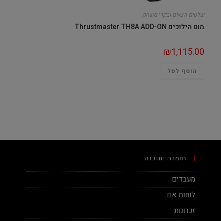
שלטים הגאים ובקרי משחק
מוט הילוכים Thrustmaster TH8A ADD-ON
₪
1,115.00
הוסף לסל
חומרה ותוכנה
מעבדים
לוחות אם
זכרונות