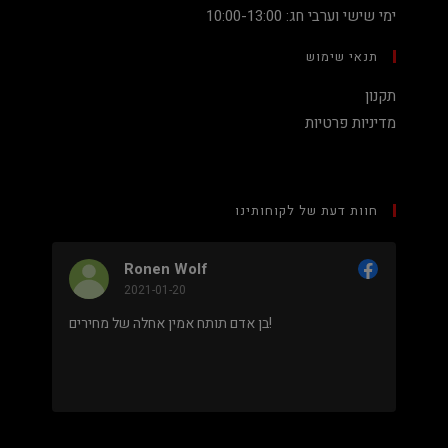
ימי שישי וערבי חג: 10:00-13:00
תנאי שימוש
תקנון
מדיניות פרטיות
חוות דעת של לקוחותינו
Nadav Peket
2020-12-19
מחיר נמוך והוגן למעבד 5900X בלי שצריך לקנות
מחשב שלם או עוד חלקים. אחלה שירות גם נראה מאוד
מקצועי.
.
מבוסס על
8 ביקורות
מתוך 5,
5
דירוג דירוג:
Facebook