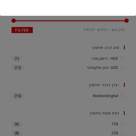
סנן לפי מחיר
PRICE:
₪270
—
₪2,590
FILTER
סוג כונן אחסון
HDD - דיסק מכני
(1)
SSD- כונן אלקטרוני
(12)
יצרן כונני אחסון
WesternDigital
(15)
נפח שטח אחסון
1TB
(6)
2TB
(8)