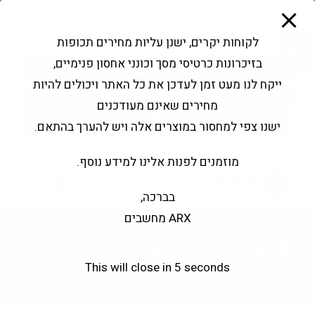
modal-check
Ski
Products
t
search
פתח סרגל נגישות
לקוחות יקרים, ישנן עליות מחירים תכופות
conten
בזיכרונות כרטיסי מסך וכונני אחסון פנימיים,
החשבון שלי
בקשה להצעה
ייקח לנו מעט זמן לעדכן את כל האתר ויכולים להיות
שירותי מעבדה
צור קשר
מחירים שאינם מעודכנים
ישנו צפי למחסור במוצרים אלה ויש להערך בהתאם.
מוזמנים לפנות אלינו למידע נוסף.
0
בברכה,
ARX מחשבים
Western Digital
This will close in
5
seconds
Western Digital
>
Products
>