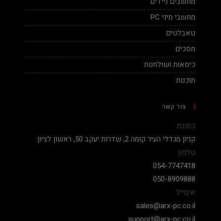
מחשבים ניידים
מחשבי מיני PC
טאבלטים
מסכים
כיסאות ושולחנות
תוכנות
צור קשר
כתובת
קניון מגדלי העיר קומה 2, שדרות יעקב 50, ראשון לציון.
טלפון
054-7747418
050-8909888
אימייל
sales@arx-pc.co.il
support@arx-pc.co.il