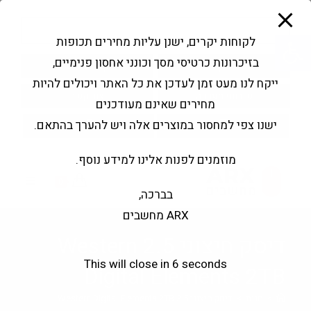
modal-check
Ski
Products
t
search
פתח סרגל נגישות
לקוחות יקרים, ישנן עליות מחירים תכופות
conten
בזיכרונות כרטיסי מסך וכונני אחסון פנימיים,
החשבון שלי
בקשה להצעה
ייקח לנו מעט זמן לעדכן את כל האתר ויכולים להיות
שירותי מעבדה
צור קשר
מחירים שאינם מעודכנים
ישנו צפי למחסור במוצרים אלה ויש להערך בהתאם.
מוזמנים לפנות אלינו למידע נוסף.
0
בברכה,
ARX מחשבים
דיסק חיצוני 2.5 Western
This will close in
6
seconds
Digital Elements 2TB
>
חנות
>
דיסק חיצוני 2.5 Western Digital Elements 2TB