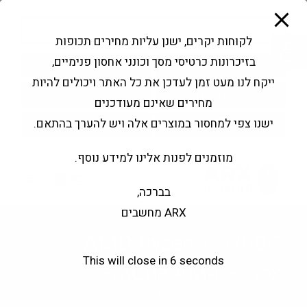
modal-check
Ski
Products
t
search
פתח סרגל נגישות
לקוחות יקרים, ישנן עליות מחירים תכופות
conten
בזיכרונות כרטיסי מסך וכונני אחסון פנימיים,
החשבון שלי
בקשה להצעה
ייקח לנו מעט זמן לעדכן את כל האתר ויכולים להיות
שירותי מעבדה
צור קשר
מחירים שאינם מעודכנים
ישנו צפי למחסור במוצרים אלה ויש להערך בהתאם.
מוזמנים לפנות אלינו למידע נוסף.
0
בברכה,
ARX מחשבים
AMD Ryzen 7 5700G
This will close in
6
seconds
3.8Ghz AM4 – Box
>
חנות
>
AMD Ryzen 7 5700G 3.8Ghz AM4 – Box