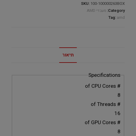
SKU:
100-100000263BOX
Category:
מעבדי AMD
Tag:
amd
תיאור
Specifications
# of CPU Cores
8
# of Threads
16
# of GPU Cores
8