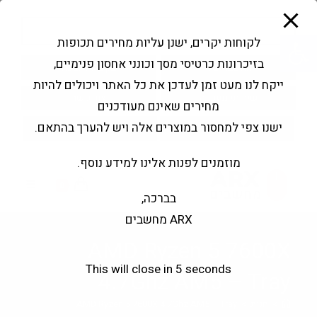
modal-check
Ski
Products
t
search
פתח סרגל נגישות
לקוחות יקרים, ישנן עליות מחירים תכופות
conten
בזיכרונות כרטיסי מסך וכונני אחסון פנימיים,
החשבון שלי
בקשה להצעה
ייקח לנו מעט זמן לעדכן את כל האתר ויכולים להיות
שירותי מעבדה
צור קשר
מחירים שאינם מעודכנים
ישנו צפי למחסור במוצרים אלה ויש להערך בהתאם.
מוזמנים לפנות אלינו למידע נוסף.
0
בברכה,
ARX מחשבים
AMD Ryzen 5 7600X
This will close in
5
seconds
4.7Ghz AM5 – Tray
>
חנות
>
AMD Ryzen 5 7600X 4.7Ghz AM5 – Tray