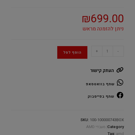
₪
699.00
ניתן להזמנה מראש
AMD
+
-
הוסף לסל
Ryzen
7
העתק קישור
5700
3.7Ghz
שתף בוואטסאפ
AM4
–
שתף בפייסבוק
Box
quantity
SKU:
100-100000743BOX
Category:
מעבדי AMD
Tag:
amd