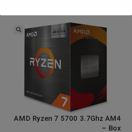
AMD Ryzen 7 5700 3.7Ghz AM4
– Box