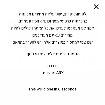
modal-check
Ski
Products
t
search
פתח סרגל נגישות
לקוחות יקרים, ישנן עליות מחירים תכופות
conten
בזיכרונות כרטיסי מסך וכונני אחסון פנימיים,
החשבון שלי
בקשה להצעה
ייקח לנו מעט זמן לעדכן את כל האתר ויכולים להיות
שירותי מעבדה
צור קשר
מחירים שאינם מעודכנים
ישנו צפי למחסור במוצרים אלה ויש להערך בהתאם.
מוזמנים לפנות אלינו למידע נוסף.
0
בברכה,
ARX מחשבים
AMD Ryzen 7 5700
This will close in
6
seconds
3.7Ghz AM4 – Box
>
חנות
>
AMD Ryzen 7 5700 3.7Ghz AM4 – Box