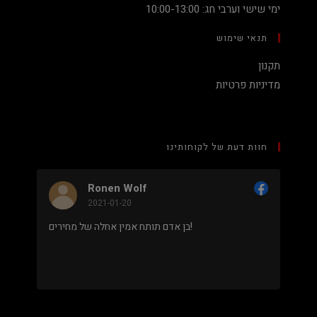
ימי שישי וערבי חג: 10:00-13:00
תנאי שימוש
תקנון
מדיניות פרטיות
חוות דעת של לקוחותינו
Ronen Wolf
Nadav Peket
021-01-20
2020-12-19
מחיר נמוך והוגן למעבד 5900X בלי שצריך לקנות
בן אדם תותח אמין אחלה של מחירים!
. אחלה שירות גם נראה מאוד
מקצועי.
.
מבוסס על
8 ביקורות
מתוך 5,
5
דירוג דירוג:
Facebook