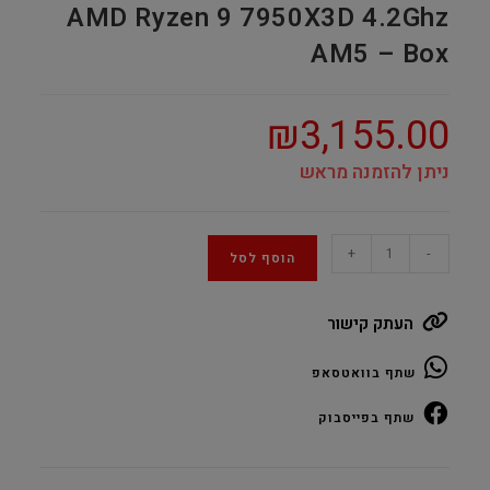
AMD Ryzen 9 7950X3D 4.2Ghz
AM5 – Box
₪
3,155.00
ניתן להזמנה מראש
AMD
+
-
הוסף לסל
Ryzen
9
העתק קישור
7950X3D
4.2Ghz
שתף בוואטסאפ
AM5
–
שתף בפייסבוק
Box
quantity