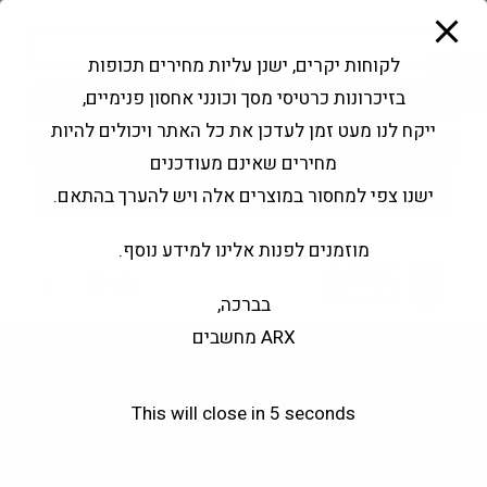
modal-check
Ski
Products
t
search
פתח סרגל נגישות
לקוחות יקרים, ישנן עליות מחירים תכופות
conten
בזיכרונות כרטיסי מסך וכונני אחסון פנימיים,
החשבון שלי
בקשה להצעה
ייקח לנו מעט זמן לעדכן את כל האתר ויכולים להיות
שירותי מעבדה
צור קשר
מחירים שאינם מעודכנים
ישנו צפי למחסור במוצרים אלה ויש להערך בהתאם.
מוזמנים לפנות אלינו למידע נוסף.
0
בברכה,
ARX מחשבים
AMD Ryzen 9 7950X3D
This will close in
5
seconds
4.2Ghz AM5 – Box
>
חנות
>
AMD Ryzen 9 7950X3D 4.2Ghz AM5 – Box